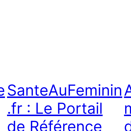
e
SanteAuFeminin
.fr : Le Portail
m
de Référence