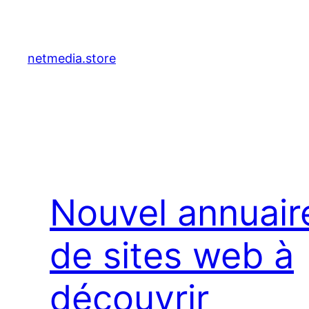
Aller
au
contenu
netmedia.store
Nouvel annuair
de sites web à
découvrir