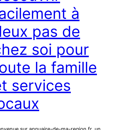
facilement à
deux pas de
chez soi pour
oute la famille
et services
locaux
envenue sur annuaire-de-ma-region.fr, un