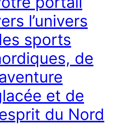
otre portail
ers l’univers
des sports
nordiques, de
’aventure
glacée et de
’esprit du Nord