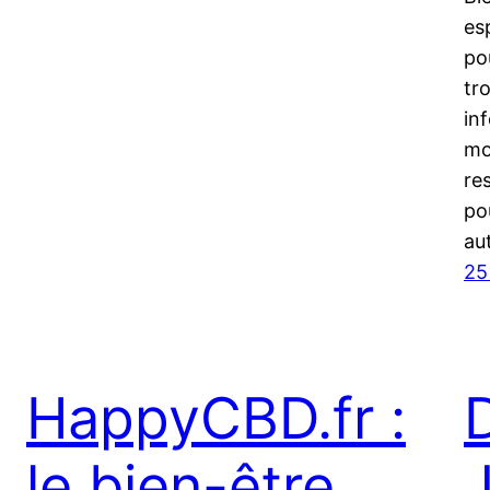
es
po
tr
in
mo
re
po
au
25
HappyCBD.fr :
le bien-être