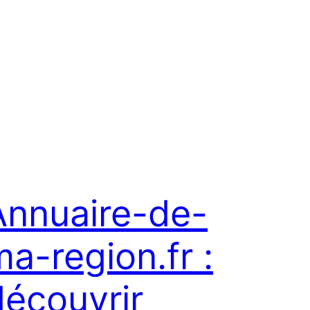
Annuaire-de-
a-region.fr :
découvrir