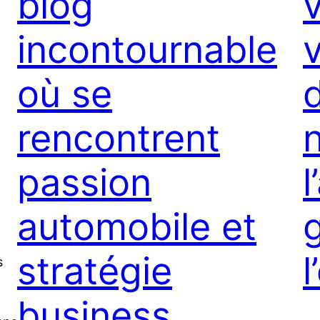
blog
v
incontournable
v
où se
rencontrent
passion
l
automobile et
n
stratégie
l
s
business