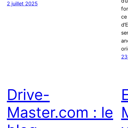
d’
2 juillet 2025
fo
ce
d’
se
an
or
23
Drive-
Master.com : le